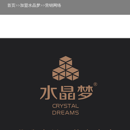
球化的资源整
首页
>>
加盟水晶梦
>>
营销网络
合、全质量管
理体系、CRM
智能信息化，
打通门店销售
前端到工厂车
间、做到规模
化到定制化，
这些形成了体
系化的核心竞
争力，确保经
销商提供给顾
客的是一个极
致的产品和服
务体验，以及