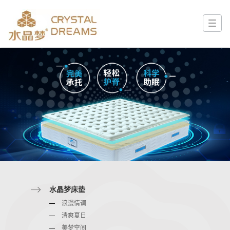
浪漫情
水晶梦床垫
调
浪漫情调
清爽夏日
美梦空间
水晶梦家居,水