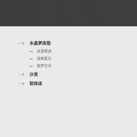
水晶梦床垫
浪漫情调
清爽夏日
美梦空间
沙发
软体床